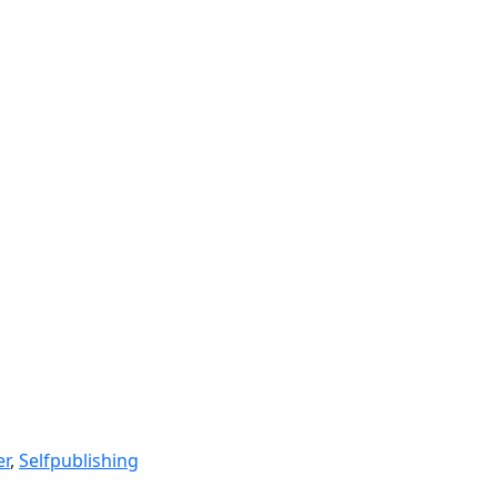
er
,
Selfpublishing