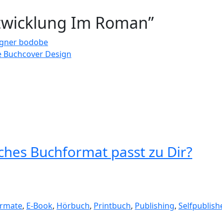
twicklung Im Roman”
igner bodobe
be Buchcover Design
lches Buchformat passt zu Dir?
rmate
,
E-Book
,
Hörbuch
,
Printbuch
,
Publishing
,
Selfpublish