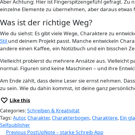
Aber Achtung: Hier ist Fingerspitzengefühl gefragt. Zu n
einzelne Elemente zu übernehmen, aber daraus etwas Ne
Was ist der richtige Weg?
Wie du siehst: Es gibt viele Wege, Charaktere zu entwicke
Stil
und deinem Projekt passt. Manche entwickeln Chara
andere einen Kaffee, ein Notizbuch und ein bisschen Z
Vielleicht probierst du mehrere Ansätze aus. Vielleicht
normal. Figuren sind keine Maschinen – und ihre Entwic
Am Ende zählt, dass deine Leser sie ernst nehmen. Dass
zu sein. Wie du dahin kommst, ist deine ganz persönlich
Like this
Categories:
Schreiben & Kreativität
Tags:
Autor
,
Charakter
,
Charakterbogen
,
Charaktere
,
Ein gl
Selfpublisher
Beitragsnavigation
Previous Post
UpNote – starke Schreib-App