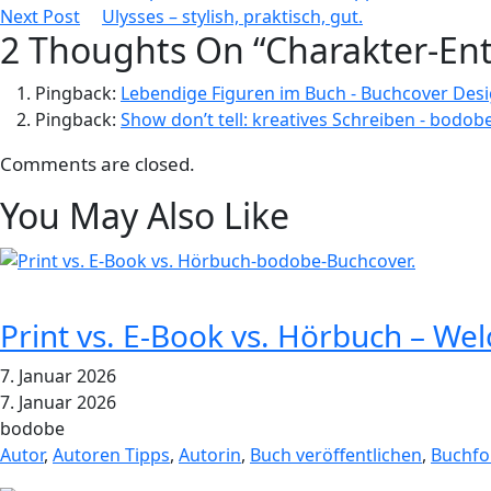
Next Post
Ulysses – stylish, praktisch, gut.
2 Thoughts On “Charakter-En
Pingback:
Lebendige Figuren im Buch - Buchcover Des
Pingback:
Show don’t tell: kreatives Schreiben - bodo
Comments are closed.
You May Also Like
Print vs. E-Book vs. Hörbuch – We
7. Januar 2026
7. Januar 2026
bodobe
Autor
,
Autoren Tipps
,
Autorin
,
Buch veröffentlichen
,
Buchfo