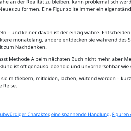
ahe an der Realität zu bleiben, kann problematisch werden
ues zu formen. Eine Figur sollte immer ein eigenständi
ln – und keiner davon ist der einzig wahre. Entscheidend 
ktere monatelang, andere entdecken sie während des S
eit zum Nachdenken.
 passt Methode A beim nächsten Buch nicht mehr, aber Met
klung ist oft genauso lebendig und unvorhersehbar wie s
 sie mitfiebern, mitleiden, lachen, wütend werden – ku
e Reise.
aubwürdiger Charakter
,
eine spannende Handlung
,
Figuren