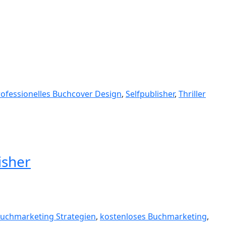
rofessionelles Buchcover Design
,
Selfpublisher
,
Thriller
isher
uchmarketing Strategien
,
kostenloses Buchmarketing
,