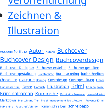
Zeichnen &
Illustration
Buchcover
Autor
Aus dem Portfolio
Autorin
Buchcover Design
Buchcoverdesign
Buchcover Designer
Buchcover erstellen
Buchcover gestalten
Buchcovergestaltung
Buchmarketing
buch schreiben
Buchformate
Charaktere
Coverdesign
Covergestaltung
ClickUp Buchplanung
E-Book
Krimi
Illustration
Genre
Frankreich Krimi
Hörbuch
Kriminalpolizei
Kriminalroman
Krimireihe
Krimireihe Provence
Lavendel Krimi
Markdown
Mensch und Tier
Projektmanagement Tools Autoren
Provence Krimi
schreibapp
roman schreiben
Publishing
Rauschgiftfahnder