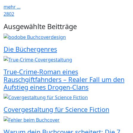
mehr ...
2802
Widgets
Ausgewählte Beitträge
Die Büchergenres
True-Crime-Roman eines
Rauschgiftfahnders – Realer Fall um den
Aufstieg eines Drogen-Clans
Covergestaltung für Science Fiction
Warum dein Buchcover scheitert: Die 7