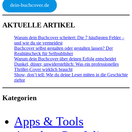
dein-buchcover.de
AKTUELLE ARTIKEL
Warum dein Buchcover scheitert: Die 7 häufigsten Fehler –
und wie du sie vermeidest
Buchcover selbst gestalten oder gestalten lassen? Der
Realitätscheck für Selfpublisher
Warum dein Buchcover über deinen Erfolg entscheidet
Dunkel, düster, unwiderstehlich: Was ein professionelles
Thriller-Cover wirklich braucht
Show, don’t tell: Wie du deine Leser mitten in die Geschichte
ziehst
Kategorien
Apps & Tools