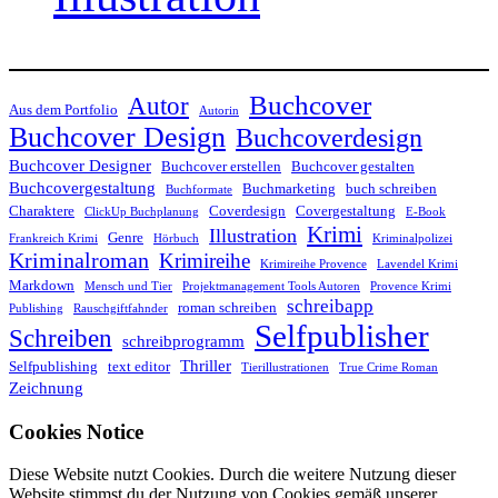
Buchcover
Autor
Aus dem Portfolio
Autorin
Buchcover Design
Buchcoverdesign
Buchcover Designer
Buchcover erstellen
Buchcover gestalten
Buchcovergestaltung
Buchmarketing
buch schreiben
Buchformate
Charaktere
Coverdesign
Covergestaltung
ClickUp Buchplanung
E-Book
Krimi
Illustration
Genre
Frankreich Krimi
Hörbuch
Kriminalpolizei
Kriminalroman
Krimireihe
Krimireihe Provence
Lavendel Krimi
Markdown
Mensch und Tier
Projektmanagement Tools Autoren
Provence Krimi
schreibapp
roman schreiben
Publishing
Rauschgiftfahnder
Selfpublisher
Schreiben
schreibprogramm
Thriller
Selfpublishing
text editor
Tierillustrationen
True Crime Roman
Zeichnung
Cookies Notice
Diese Website nutzt Cookies. Durch die weitere Nutzung dieser
Website stimmst du der Nutzung von Cookies gemäß unserer