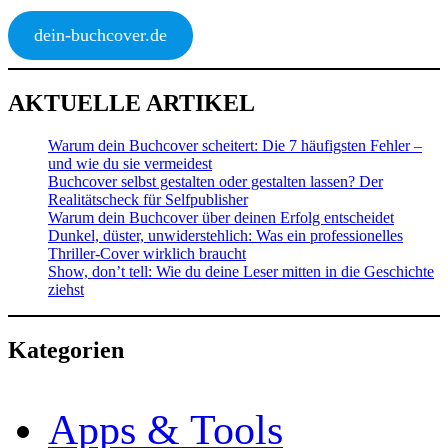
dein-buchcover.de
AKTUELLE ARTIKEL
Warum dein Buchcover scheitert: Die 7 häufigsten Fehler –
und wie du sie vermeidest
Buchcover selbst gestalten oder gestalten lassen? Der
Realitätscheck für Selfpublisher
Warum dein Buchcover über deinen Erfolg entscheidet
Dunkel, düster, unwiderstehlich: Was ein professionelles
Thriller-Cover wirklich braucht
Show, don’t tell: Wie du deine Leser mitten in die Geschichte
ziehst
Kategorien
Apps & Tools