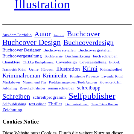
Illustration
Buchcover
Autor
Aus dem Portfolio
Autorin
Buchcover Design
Buchcoverdesign
Buchcover Designer
Buchcover erstellen
Buchcover gestalten
Buchcovergestaltung
Buchmarketing
buch schreiben
Buchformate
Charaktere
Coverdesign
Covergestaltung
ClickUp Buchplanung
E-Book
Krimi
Illustration
Genre
Frankreich Krimi
Hörbuch
Kriminalpolizei
Kriminalroman
Krimireihe
Krimireihe Provence
Lavendel Krimi
Markdown
Mensch und Tier
Projektmanagement Tools Autoren
Provence Krimi
schreibapp
roman schreiben
Publishing
Rauschgiftfahnder
Selfpublisher
Schreiben
schreibprogramm
Thriller
Selfpublishing
text editor
Tierillustrationen
True Crime Roman
Zeichnung
Cookies Notice
Diese Website nutzt Cookies. Durch die weitere Nutzung dieser