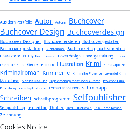
Buchcover
Autor
Aus dem Portfolio
Autorin
Buchcover Design
Buchcoverdesign
Buchcover Designer
Buchcover erstellen
Buchcover gestalten
Buchcovergestaltung
Buchmarketing
buch schreiben
Buchformate
Charaktere
Coverdesign
Covergestaltung
ClickUp Buchplanung
E-Book
Krimi
Illustration
Genre
Frankreich Krimi
Hörbuch
Kriminalpolizei
Kriminalroman
Krimireihe
Krimireihe Provence
Lavendel Krimi
Markdown
Mensch und Tier
Projektmanagement Tools Autoren
Provence Krimi
schreibapp
roman schreiben
Publishing
Rauschgiftfahnder
Selfpublisher
Schreiben
schreibprogramm
Thriller
Selfpublishing
text editor
Tierillustrationen
True Crime Roman
Zeichnung
Cookies Notice