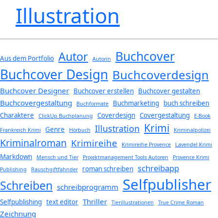
Illustration
Buchcover
Autor
Aus dem Portfolio
Autorin
Buchcover Design
Buchcoverdesign
Buchcover Designer
Buchcover erstellen
Buchcover gestalten
Buchcovergestaltung
Buchmarketing
buch schreiben
Buchformate
Charaktere
Coverdesign
Covergestaltung
ClickUp Buchplanung
E-Book
Krimi
Illustration
Genre
Frankreich Krimi
Hörbuch
Kriminalpolizei
Kriminalroman
Krimireihe
Krimireihe Provence
Lavendel Krimi
Markdown
Mensch und Tier
Projektmanagement Tools Autoren
Provence Krimi
schreibapp
roman schreiben
Publishing
Rauschgiftfahnder
Selfpublisher
Schreiben
schreibprogramm
Thriller
Selfpublishing
text editor
Tierillustrationen
True Crime Roman
Zeichnung