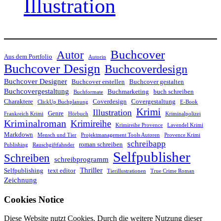
Illustration
Buchcover
Autor
Aus dem Portfolio
Autorin
Buchcover Design
Buchcoverdesign
Buchcover Designer
Buchcover erstellen
Buchcover gestalten
Buchcovergestaltung
Buchmarketing
buch schreiben
Buchformate
Charaktere
Coverdesign
Covergestaltung
ClickUp Buchplanung
E-Book
Krimi
Illustration
Genre
Frankreich Krimi
Hörbuch
Kriminalpolizei
Kriminalroman
Krimireihe
Krimireihe Provence
Lavendel Krimi
Markdown
Mensch und Tier
Projektmanagement Tools Autoren
Provence Krimi
schreibapp
roman schreiben
Publishing
Rauschgiftfahnder
Selfpublisher
Schreiben
schreibprogramm
Thriller
Selfpublishing
text editor
Tierillustrationen
True Crime Roman
Zeichnung
Cookies Notice
Diese Website nutzt Cookies. Durch die weitere Nutzung dieser