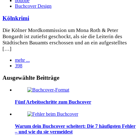
bodobe
Buchcover Design
Kölnkrimi
Die Kölner Mordkommission um Mona Roth & Peter
Bongardt ist zutiefst geschockt, als sie die Leiterin des
Städtischen Bauamts erschossen und an ein aufgestelltes
[…]
mehr ...
398
Widgets
Ausgewählte Beitträge
Fünf Arbeitsschritte zum Buchcover
Warum dein Buchcover scheitert: Die 7 häufigsten Fehler
– und wie du sie vermeidest