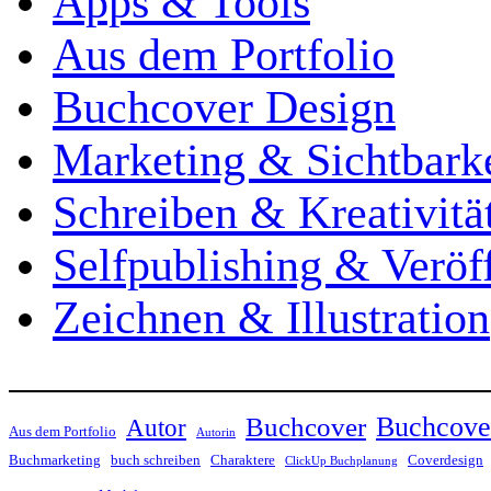
Apps & Tools
Aus dem Portfolio
Buchcover Design
Marketing & Sichtbarke
Schreiben & Kreativitä
Selfpublishing & Veröf
Zeichnen & Illustration
Buchcove
Buchcover
Autor
Aus dem Portfolio
Autorin
Buchmarketing
buch schreiben
Charaktere
Coverdesign
ClickUp Buchplanung