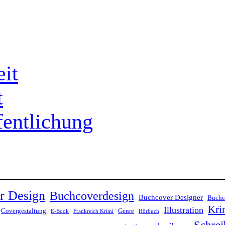
it
t
fentlichung
r Design
Buchcoverdesign
Buchcover Designer
Buchco
Kri
Illustration
Covergestaltung
Genre
E-Book
Frankreich Krimi
Hörbuch
Schrei