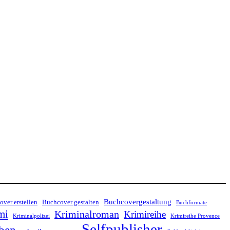
Buchcovergestaltung
ver erstellen
Buchcover gestalten
Buchformate
mi
Kriminalroman
Krimireihe
Kriminalpolizei
Krimireihe Provence
Selfpublisher
ben