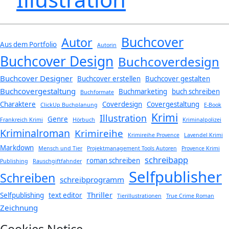
Buchcover
Autor
Aus dem Portfolio
Autorin
Buchcover Design
Buchcoverdesign
Buchcover Designer
Buchcover erstellen
Buchcover gestalten
Buchcovergestaltung
Buchmarketing
buch schreiben
Buchformate
Charaktere
Coverdesign
Covergestaltung
ClickUp Buchplanung
E-Book
Krimi
Illustration
Genre
Frankreich Krimi
Hörbuch
Kriminalpolizei
Kriminalroman
Krimireihe
Krimireihe Provence
Lavendel Krimi
Markdown
Mensch und Tier
Projektmanagement Tools Autoren
Provence Krimi
schreibapp
roman schreiben
Publishing
Rauschgiftfahnder
Selfpublisher
Schreiben
schreibprogramm
Thriller
Selfpublishing
text editor
Tierillustrationen
True Crime Roman
Zeichnung
Cookies Notice