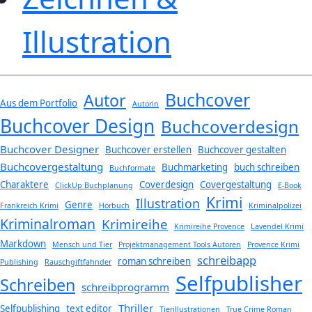
Illustration
Buchcover
Autor
Aus dem Portfolio
Autorin
Buchcover Design
Buchcoverdesign
Buchcover Designer
Buchcover erstellen
Buchcover gestalten
Buchcovergestaltung
Buchmarketing
buch schreiben
Buchformate
Charaktere
Coverdesign
Covergestaltung
ClickUp Buchplanung
E-Book
Krimi
Illustration
Genre
Frankreich Krimi
Hörbuch
Kriminalpolizei
Kriminalroman
Krimireihe
Krimireihe Provence
Lavendel Krimi
Markdown
Mensch und Tier
Projektmanagement Tools Autoren
Provence Krimi
schreibapp
roman schreiben
Publishing
Rauschgiftfahnder
Selfpublisher
Schreiben
schreibprogramm
Thriller
Selfpublishing
text editor
Tierillustrationen
True Crime Roman