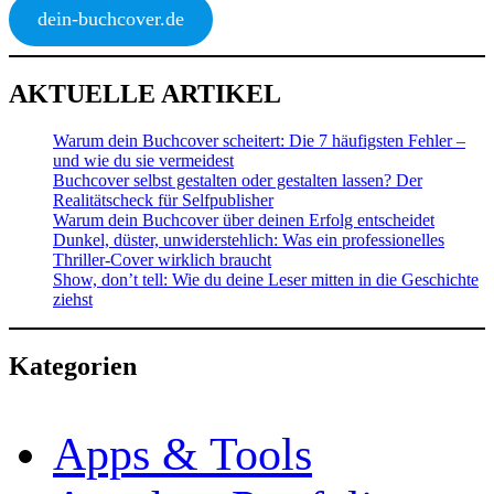
dein-buchcover.de
AKTUELLE ARTIKEL
Warum dein Buchcover scheitert: Die 7 häufigsten Fehler –
und wie du sie vermeidest
Buchcover selbst gestalten oder gestalten lassen? Der
Realitätscheck für Selfpublisher
Warum dein Buchcover über deinen Erfolg entscheidet
Dunkel, düster, unwiderstehlich: Was ein professionelles
Thriller-Cover wirklich braucht
Show, don’t tell: Wie du deine Leser mitten in die Geschichte
ziehst
Kategorien
Apps & Tools