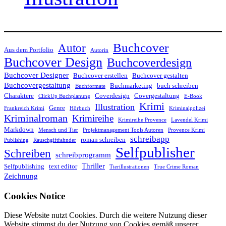
Buchcover
Autor
Aus dem Portfolio
Autorin
Buchcover Design
Buchcoverdesign
Buchcover Designer
Buchcover erstellen
Buchcover gestalten
Buchcovergestaltung
Buchmarketing
buch schreiben
Buchformate
Charaktere
Coverdesign
Covergestaltung
ClickUp Buchplanung
E-Book
Krimi
Illustration
Genre
Frankreich Krimi
Hörbuch
Kriminalpolizei
Kriminalroman
Krimireihe
Krimireihe Provence
Lavendel Krimi
Markdown
Mensch und Tier
Projektmanagement Tools Autoren
Provence Krimi
schreibapp
roman schreiben
Publishing
Rauschgiftfahnder
Selfpublisher
Schreiben
schreibprogramm
Thriller
Selfpublishing
text editor
Tierillustrationen
True Crime Roman
Zeichnung
Cookies Notice
Diese Website nutzt Cookies. Durch die weitere Nutzung dieser
Website stimmst du der Nutzung von Cookies gemäß unserer